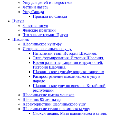
Ушу для детей и подростков
Летний лагерь
Ушу Саньда
Правила по Саньда
Цигун
Занятия цигун
Женские практики
Что значит термин Цигун
Шаолинь
Шаолиньское кунг-фу
История шаолиньского ушу
Начальный этап. История Шаолиня.
Этап формирования. История Шаолиня.
Время развития, запретов и трудностей.
История Шаолиня.
Шаолиньское кунг-фу вопреки запретам
Распространение шаолиньского ушу в
народе
Шаолиньское ушу во времена Китайской
республики
Шаолиньские имена монахов
Шаолинь 95 лет назад
Характеристики шаолиньского ушу
Шаолиньские стили и комплексы ушу
Сяохун цюань. Мать шаолиньского стиля.