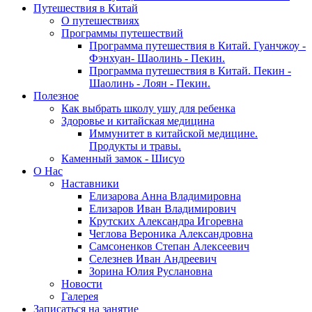
Путешествия в Китай
О путешествиях
Программы путешествий
Программа путешествия в Китай. Гуанчжоу -
Фэнхуан- Шаолинь - Пекин.
Программа путешествия в Китай. Пекин -
Шаолинь - Лоян - Пекин.
Полезное
Как выбрать школу ушу для ребенка
Здоровье и китайская медицина
Иммунитет в китайской медицине.
Продукты и травы.
Каменный замок - Шисуо
O Нас
Наставники
Елизарова Анна Владимировна
Елизаров Иван Владимирович
Крутских Александра Игоревна
Чеглова Вероника Александровна
Самсоненков Степан Алексеевич
Селезнев Иван Андреевич
Зорина Юлия Руслановна
Новости
Галерея
Записаться на занятие