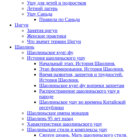
Ушу для детей и подростков
Летний лагерь
Ушу Саньда
Правила по Саньда
Цигун
Занятия цигун
Женские практики
Что значит термин Цигун
Шаолинь
Шаолиньское кунг-фу
История шаолиньского ушу
Начальный этап. История Шаолиня.
Этап формирования. История Шаолиня.
Время развития, запретов и трудностей.
История Шаолиня.
Шаолиньское кунг-фу вопреки запретам
Распространение шаолиньского ушу в
народе
Шаолиньское ушу во времена Китайской
республики
Шаолиньские имена монахов
Шаолинь 95 лет назад
Характеристики шаолиньского ушу
Шаолиньские стили и комплексы ушу
Сяохун цюань. Мать шаолиньского стиля.