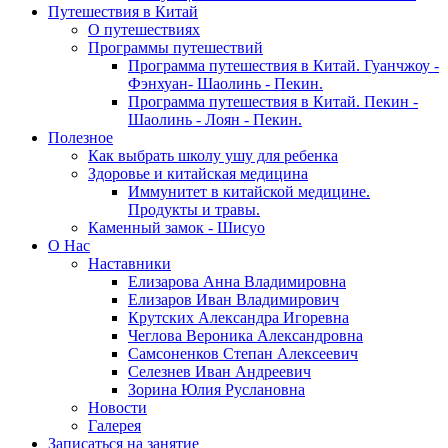
Путешествия в Китай
О путешествиях
Программы путешествий
Программа путешествия в Китай. Гуанчжоу -
Фэнхуан- Шаолинь - Пекин.
Программа путешествия в Китай. Пекин -
Шаолинь - Лоян - Пекин.
Полезное
Как выбрать школу ушу для ребенка
Здоровье и китайская медицина
Иммунитет в китайской медицине.
Продукты и травы.
Каменный замок - Шисуо
O Нас
Наставники
Елизарова Анна Владимировна
Елизаров Иван Владимирович
Крутских Александра Игоревна
Чеглова Вероника Александровна
Самсоненков Степан Алексеевич
Селезнев Иван Андреевич
Зорина Юлия Руслановна
Новости
Галерея
Записаться на занятие