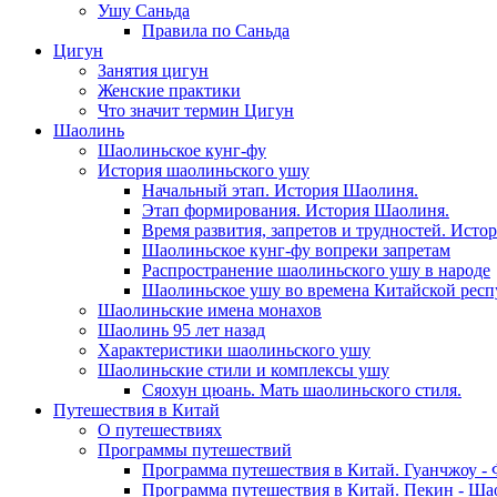
Ушу Саньда
Правила по Саньда
Цигун
Занятия цигун
Женские практики
Что значит термин Цигун
Шаолинь
Шаолиньское кунг-фу
История шаолиньского ушу
Начальный этап. История Шаолиня.
Этап формирования. История Шаолиня.
Время развития, запретов и трудностей. Исто
Шаолиньское кунг-фу вопреки запретам
Распространение шаолиньского ушу в народе
Шаолиньское ушу во времена Китайской рес
Шаолиньские имена монахов
Шаолинь 95 лет назад
Характеристики шаолиньского ушу
Шаолиньские стили и комплексы ушу
Сяохун цюань. Мать шаолиньского стиля.
Путешествия в Китай
О путешествиях
Программы путешествий
Программа путешествия в Китай. Гуанчжоу - 
Программа путешествия в Китай. Пекин - Шао