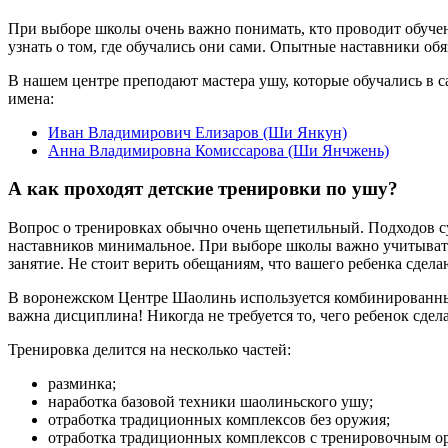
При выборе школы очень важно понимать, кто проводит обучен
узнать о том, где обучались они сами. Опытные наставники о
В нашем центре преподают мастера ушу, которые обучались в
имена:
Иван Владимирович Елизаров (Ши Янкун)
Анна Владимировна Комиссарова (Ши Янчжень)
А как проходят детские тренировки по ушу?
Вопрос о тренировках обычно очень щепетильный. Подходов сущ
наставников минимальное. При выборе школы важно учитывать, 
занятие. Не стоит верить обещаниям, что вашего ребенка сдела
В воронежском Центре Шаолинь используется комбинированны
важна дисциплина! Никогда не требуется то, чего ребенок сдела
Тренировка делится на несколько частей:
разминка;
наработка базовой техники шаолиньского ушу;
отработка традиционных комплексов без оружия;
отработка традиционных комплексов с тренировочным ору