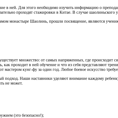
ие в ней. Для этого необходимо изучить информацию о препода
бязательно проходят стажировки в Китае. В случае шаолиньског
 самом монастыре Шаолинь, прошли посвящение, являются учен
ествует множество: от самых напряженных, где происходит силь
как проходит в ней обучение и что из себя представляют тренир
ют мастером кунг-фу за один год. Любое боевое искусство требу
й подход. Наши наставники уделяют внимание каждому ребенку
ть не может.
жием (это безопасно!);