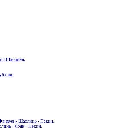
рия Шаолиня.
публики
Фэнхуан- Шаолинь - Пекин.
линь - Лоян - Пекин.