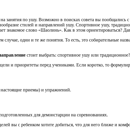
ка на занятия по ушу. Возможно в поисках совета вы пообщались
знообразие стилей и направлений ушу. Спортивное ушу, традицио
ет знакомое слово «Шаолинь». Как в этом ориентироваться? Дав
м случае, одни и те же понятия. То есть, это собирательные на
направление
стоит выбрать: спортивное ушу или традиционное
цели и приоритеты перед учениками. Если коротко, то формулир
 настоящие приемы) и упражнений.
подготовленных для демонстарции на соревнованиях.
целей вы с ребенком хотите добиться, что для него ближе и комф