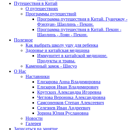
Путешествия в Китай
О путешествиях
Программы путешествий
Программа путешествия в Китай. Гуанчжоу -
Фэнхуан- Шаолинь - Пекин.
Программа путешествия в Китай. Пекин -
Шаолинь - Лоян - Пекин.
Полезное
Как выбрать школу ушу для ребенка
Здоровье и китайская медицина
Иммунитет в китайской медицине.
Продукты и травы.
Каменный замок - Шисуо
O Нас
Наставники
Елизарова Анна Владимировна
Елизаров Иван Владимирович
Крутских Александра Игоревна
Чеглова Вероника Александровна
Самсоненков Степан Алексеевич
Селезнев Иван Андреевич
Зорина Юлия Руслановна
Новости
Галерея
Записаться на занятие