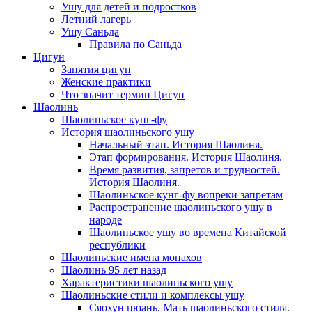
Ушу для детей и подростков
Летний лагерь
Ушу Саньда
Правила по Саньда
Цигун
Занятия цигун
Женские практики
Что значит термин Цигун
Шаолинь
Шаолиньское кунг-фу
История шаолиньского ушу
Начальный этап. История Шаолиня.
Этап формирования. История Шаолиня.
Время развития, запретов и трудностей.
История Шаолиня.
Шаолиньское кунг-фу вопреки запретам
Распространение шаолиньского ушу в
народе
Шаолиньское ушу во времена Китайской
республики
Шаолиньские имена монахов
Шаолинь 95 лет назад
Характеристики шаолиньского ушу
Шаолиньские стили и комплексы ушу
Сяохун цюань. Мать шаолиньского стиля.