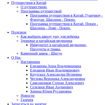
Путешествия в Китай
О путешествиях
Программы путешествий
Программа путешествия в Китай. Гуанчжоу -
Фэнхуан- Шаолинь - Пекин.
Программа путешествия в Китай. Пекин -
Шаолинь - Лоян - Пекин.
Полезное
Как выбрать школу ушу для ребенка
Здоровье и китайская медицина
Иммунитет в китайской медицине.
Продукты и травы.
Каменный замок - Шисуо
O Нас
Наставники
Елизарова Анна Владимировна
Елизаров Иван Владимирович
Крутских Александра Игоревна
Чеглова Вероника Александровна
Самсоненков Степан Алексеевич
Селезнев Иван Андреевич
Зорина Юлия Руслановна
Новости
Галерея
Записаться на занятие