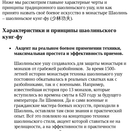
Ниже мы рассмотрим главыне характерные черты и
принципы традиционного шаолиньского ушу, или как
принято назвать своё боевое искусство в монастыре Шаолинь
– шаолиньское кунг-фу (少林功夫).
Характеристики и принципы шаолиньского
кунг-фу
Акцент на реальном боевом применении техники,
максимальная простота и эффективность приемов.
Шаолиньское ушу создавалось для защиты монастыря и
монахов от грабежей разбойников. За время 1500-
летней истории монастыря техника шаолинького ушу
постоянно обкатывалась в реальных схватках как с
разбойниками, так и с военными. Например,
известнейшая история про 13 монахов, которые
вступились во времена смуты в 620 году за будущего
императора Ли Шиминя. Да и сами военные и
гражданские мастера боевых искусств, приходили в
Шаолинь, оставляли там свои знания и практический
опыт. Всё это повлияло на концепцию техники
шаолиньского стиля, акцент которой ставиться не на
зрелищности, а на эффективности и практичности