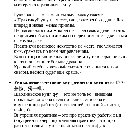
мастерство и развивать силу.
Руководства ао шаолинському кулаку гласят:
« Практикуй ушу на месте, где уляжется бык, двигайся
вперед и назад, меняя приёмы.
Не шагая быть похожим на шаг – на самом деле шагать,
не двигаясь быть похожим на передвижение – двигаться
на самом деле.
Практикуй воинское искусство на месте, где уляжется
бык, сражаясь по всем направлениям.
Если птица в клетке научиться летать, то выбравшись из
клетки она станет больше дракона.
Крепкий стебель, который сможет сохранится и под
снегом, весной будет еще краше.»
Уникальное сочетание внутреннего и внешнего
内外
兼修、獨一幟 .
Шаолиньское кунг-фу – это не толь ко «внешняя
практика», оно обязательно включает в себя и
внутреннюю работу (с внутренней энергией - цигун,
нэйгун).
Внутренняя практика – это про практику работы с ци
(внутренняя энергия), внешняя практика – это про
работу с телом. Суть шаолиньского кунг-фу в