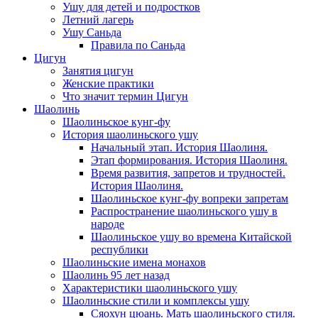
Ушу для детей и подростков
Летний лагерь
Ушу Саньда
Правила по Саньда
Цигун
Занятия цигун
Женские практики
Что значит термин Цигун
Шаолинь
Шаолиньское кунг-фу
История шаолиньского ушу
Начальный этап. История Шаолиня.
Этап формирования. История Шаолиня.
Время развития, запретов и трудностей.
История Шаолиня.
Шаолиньское кунг-фу вопреки запретам
Распространение шаолиньского ушу в
народе
Шаолиньское ушу во времена Китайской
республики
Шаолиньские имена монахов
Шаолинь 95 лет назад
Характеристики шаолиньского ушу
Шаолиньские стили и комплексы ушу
Сяохун цюань. Мать шаолиньского стиля.