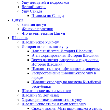
Ушу для детей и подростков
Летний лагерь
Ушу Саньда
Правила по Саньда
Цигун
Занятия цигун
Женские практики
Что значит термин Цигун
Шаолинь
Шаолиньское кунг-фу
История шаолиньского ушу
Начальный этап. История Шаолиня.
Этап формирования. История Шаолиня.
Время развития, запретов и трудностей.
История Шаолиня.
Шаолиньское кунг-фу вопреки запретам
Распространение шаолиньского ушу в
народе
Шаолиньское ушу во времена Китайской
республики
Шаолиньские имена монахов
Шаолинь 95 лет назад
Характеристики шаолиньского ушу
Шаолиньские стили и комплексы ушу
Сяохун цюань. Мать шаолиньского стиля.