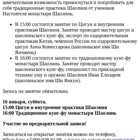
замечательная возможность прикоснуться и попробовать для
себя традиционные практики Шаолиня от учеников
Настоятеля монастыря Шаолинь.
В 15:00 состоится занятие по Цигун и внутренним
практикам Шаолиня. Занятие проводит мастер цигун и
шаолиньского кунг-фу, эксперт по оздоровительным
практикам Китая, чемпион России по оздоровительному
цигун Анна Комиссарова (шаолиньское имя Ши
Янчжень)
В 16:00 состоится занятие по традиционному кунг-фу
монастыря Шаолинь. Занятие проводит мастер
шаолиньского кунг-фу, специалист по прикладной
техники ушу и оружию Шаолиня Иван Елизаров
(шаолиньское имя Ши Янкун).
Запись на занятие обязательна.
16 января, суббота.
15:00 Цигун и внутренние практики Шаолиня
16:00 Традиционное кунг-фу монастыря Шаолинь
Участие по предварительной записи!
Записаться на открытые занятия можно по телефону,
WhatsApp: +7 900 928 81 08, а также по остальным
контактам