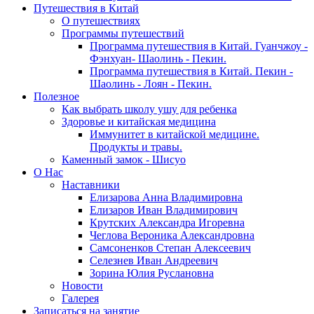
Путешествия в Китай
О путешествиях
Программы путешествий
Программа путешествия в Китай. Гуанчжоу -
Фэнхуан- Шаолинь - Пекин.
Программа путешествия в Китай. Пекин -
Шаолинь - Лоян - Пекин.
Полезное
Как выбрать школу ушу для ребенка
Здоровье и китайская медицина
Иммунитет в китайской медицине.
Продукты и травы.
Каменный замок - Шисуо
O Нас
Наставники
Елизарова Анна Владимировна
Елизаров Иван Владимирович
Крутских Александра Игоревна
Чеглова Вероника Александровна
Самсоненков Степан Алексеевич
Селезнев Иван Андреевич
Зорина Юлия Руслановна
Новости
Галерея
Записаться на занятие