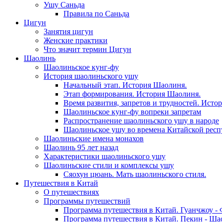
Ушу Саньда
Правила по Саньда
Цигун
Занятия цигун
Женские практики
Что значит термин Цигун
Шаолинь
Шаолиньское кунг-фу
История шаолиньского ушу
Начальный этап. История Шаолиня.
Этап формирования. История Шаолиня.
Время развития, запретов и трудностей. Исто
Шаолиньское кунг-фу вопреки запретам
Распространение шаолиньского ушу в народе
Шаолиньское ушу во времена Китайской рес
Шаолиньские имена монахов
Шаолинь 95 лет назад
Характеристики шаолиньского ушу
Шаолиньские стили и комплексы ушу
Сяохун цюань. Мать шаолиньского стиля.
Путешествия в Китай
О путешествиях
Программы путешествий
Программа путешествия в Китай. Гуанчжоу - 
Программа путешествия в Китай. Пекин - Шао