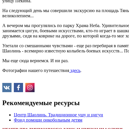
улицу Пекина.
На следующий день мы совершили экскурсию на площадь Тянь
великолепием...
А вечером мы прогулялись по парку Храма Неба. Удивительное 
занимается цигун, боевыми искусствами, кто-то играет в шашк
друзьями, сидя на коврике на дороге, по которой когда-то мог 
Улетали со смешанными чувствами - еще раз перебирая в памя
Шаолинь - всемирно известную колыбель боевых искусств... 
Мы еще сюда вернемся. И ни раз.
Фотографии нашего путешествия
здесь
.
Рекомендуемые ресурсы
Центр Шаолинь. Традиционное ушу и цигун
Фонд помощи онкобольным детям