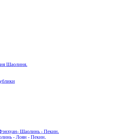
рия Шаолиня.
публики
Фэнхуан- Шаолинь - Пекин.
линь - Лоян - Пекин.