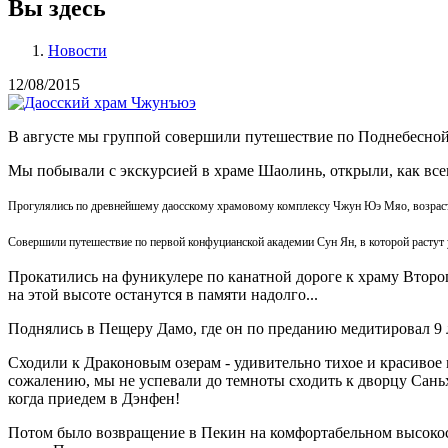
Вы здесь
Новости
12/08/2015
В августе мы группой совершили путешествие по Поднебесной.
Мы побывали с экскурсией в храме Шаолинь, открыли, как всегд
Прогулялись по древнейшему даосскому храмовому комплексу Чжун Юэ Мяо, возраст 
Совершили путешествие по первой конфуцианской академии Сун Ян, в которой растут у
Прокатились на фуникулере по канатной дороге к храму Второг
на этой высоте останутся в памяти надолго...
Поднялись в Пещеру Дамо, где он по преданию медитировал 9 л
Сходили к Драконовым озерам - удивительно тихое и красивое м
сожалению, мы не успевали до темноты сходить к дворцу Саньх
когда приедем в Дэнфен!
Потом было возвращение в Пекин на комфортабельном высокоско