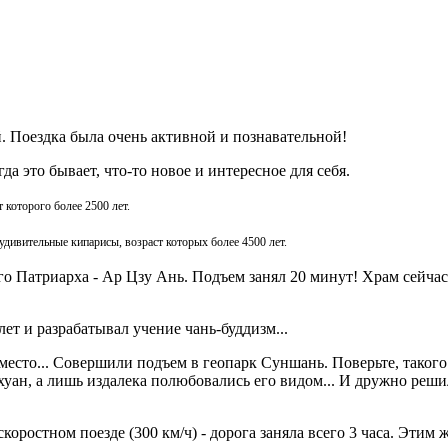
 Поездка была очень активной и познавательной!
а это бывает, что-то новое и интересное для себя.
которого более 2500 лет.
дивительные кипарисы, возраст которых более 4500 лет.
о Патриарха - Ар Цзу Ань. Подъем занял 20 минут! Храм сейчас
ет и разрабатывал учение чань-буддизм...
есто... Совершили подъем в геопарк Суншань. Поверьте, такого 
уан, а лишь издалека полюбовались его видом... И дружно решил
ростном поезде (300 км/ч) - дорога заняла всего 3 часа. Этим