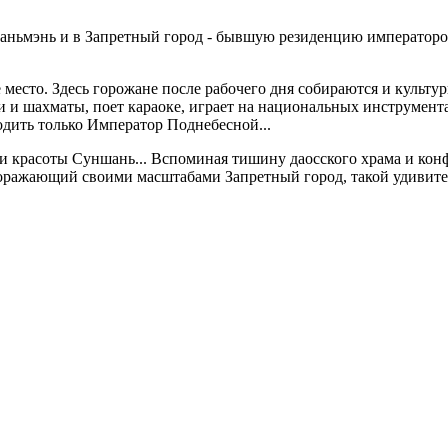
аньмэнь и в Запретный город - бывшую резиденцию императоро
место. Здесь горожане после рабочего дня собираются и культур
и и шахматы, поет караоке, играет на национальных инструмента
ходить только Император Поднебесной...
ти красоты Суншань... Вспоминая тишину даосского храма и ко
Поражающий своими масштабами Запретный город, такой удивите