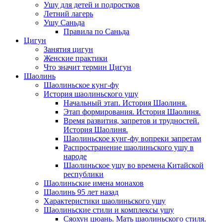
Ушу для детей и подростков
Летний лагерь
Ушу Саньда
Правила по Саньда
Цигун
Занятия цигун
Женские практики
Что значит термин Цигун
Шаолинь
Шаолиньское кунг-фу
История шаолиньского ушу
Начальный этап. История Шаолиня.
Этап формирования. История Шаолиня.
Время развития, запретов и трудностей.
История Шаолиня.
Шаолиньское кунг-фу вопреки запретам
Распространение шаолиньского ушу в
народе
Шаолиньское ушу во времена Китайской
республики
Шаолиньские имена монахов
Шаолинь 95 лет назад
Характеристики шаолиньского ушу
Шаолиньские стили и комплексы ушу
Сяохун цюань. Мать шаолиньского стиля.