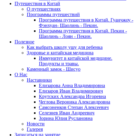
Путешествия в Китай
О путешествиях
Программы путешествий
Программа путешествия в Китай. Гуанчжоу -
Фэнхуан- Шаолинь - Пекин.
Программа путешествия в Китай. Пекин -
Шаолинь - Лоян - Пекин.
Полезное
Как выбрать школу ушу для ребенка
Здоровье и китайская медицина
Иммунитет в китайской медицине.
Продукты и травы.
Каменный замок - Шисуо
O Нас
Наставники
Елизарова Анна Владимировна
Елизаров Иван Владимирович
Крутских Александра Игоревна
Чеглова Вероника Александровна
Самсоненков Степан Алексеевич
Селезнев Иван Андреевич
Зорина Юлия Руслановна
Новости
Галерея
Записаться на занятие